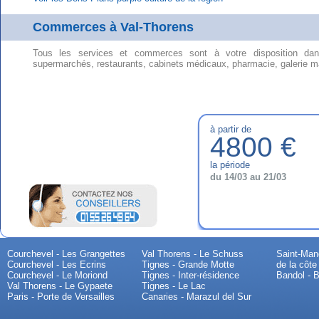
Commerces à Val-Thorens
Tous les services et commerces sont à votre disposition dan
supermarchés, restaurants, cabinets médicaux, pharmacie, galerie 
à partir de
4800 €
la période
du 14/03 au 21/03
Courchevel - Les Grangettes
Val Thorens - Le Schuss
Saint-Mand
Courchevel - Les Ecrins
Tignes - Grande Motte
de la côte
Courchevel - Le Moriond
Tignes - Inter-résidence
Bandol - B
Val Thorens - Le Gypaete
Tignes - Le Lac
Paris - Porte de Versailles
Canaries - Marazul del Sur