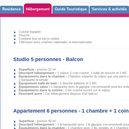
Residence
Hébergement
Guide Touristique
Services & activités
Cuisine équipée
Douche
Combiné four et micro-ondes
Télévision avec chaînes nationales et internationales
Studio 5 personnes - Balcon
Superficie :
environ 32 m²
Descriptif hébergement :
1 séjour, 1 coin cuisine, 1 salle de douche et 1 WC
Équipements dans la chambre :
Chambre séparée du séjour par une paroi coul
1 banquette lit simple
Équipement salle de bain :
1 douche italienne et 1 WC
Équipements salon :
1 banquette avec lit gigogne (recommandé pour les enf
Équipements dans la cuisine :
Coin cuisine ouvert sur le séjour
Descriptif autre :
Cet hébergement dispose d'un balcon
Appartement 6 personnes - 1 chambre + 1 coin
Superficie :
environ 40 m²
Descriptif hébergement :
1 lit-banquette avec 1 lit gigogne (recommandé pour
Équipements dans la chambre :
1 chambre avec 2 lits simples et 1 chambre