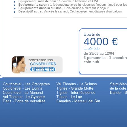
Équipement salle de bain :
1 douche à l'italienne et 1 WC
Équipements salon :
1 lit-banquette avec lits gigognes (recommandé pour les
Équipements dans la cuisine :
Coin cuisine ouvert sur le séjour
Descriptif autre :
Arrivée le samedi. Cet hébergement dispose d'un balcon.
à partir de
4000 €
la période
du 29/03 au 12/04
6 personnes - 1 chambr
coin nuit
Courchevel - Les Grangettes
Val Thorens - Le Schuss
Saint-Mand
Courchevel - Les Ecrins
Tignes - Grande Motte
de la côte
Courchevel - Le Moriond
Tignes - Inter-résidence
Bandol - B
Val Thorens - Le Gypaete
Tignes - Le Lac
Paris - Porte de Versailles
Canaries - Marazul del Sur