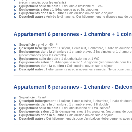
(recommandés pour les enfants)
Équipement salle de bain :
1 douche à l'italienne et 1 WC
Équipements salon :
1 lit-banquette avec lits gigognes
Équipements dans la cuisine :
Coin cuisine ouvert sur le séjour
Descriptif autre :
Arrivée le dimanche. Cet hébergement ne dispose pas de ba
Appartement 6 personnes - 1 chambre + 1 coin
Superficie :
environ 40 m²
Descriptif hébergement :
1 séjour, 1 coin nuit, 1 chambre, 1 salle de douche
Équipements dans la chambre :
1 chambre avec 2 lits simples et 1 chambre
(recommandés pour les enfants)
Équipement salle de bain :
1 douche italienne et 1 WC
Équipements salon :
1 lit-banquette avec 1 lit gigogne (recommandé pour les
Équipements dans la cuisine :
Coin cuisine ouvert sur le séjour
Descriptif autre :
Hébergements avec arrivées les samedis. Ne dispose pas d
Appartement 6 personnes - 1 chambre - Balco
Superficie :
42 m²
Descriptif hébergement :
1 séjour, 1 coin cuisine, 1 chambre, 1 salle de dou
Équipements dans la chambre :
1 chambre avec 1 lit double
Équipement salle de bain :
1 douche italienne et 1 WC séparé
Équipements salon :
2 lits-banquettes avec 2 lits gigognes (recommandé pou
Équipements dans la cuisine :
Coin cuisine ouvert sur le séjour
Descriptif autre :
Cet hébergement dispose d'un balcon Hébergements avec a