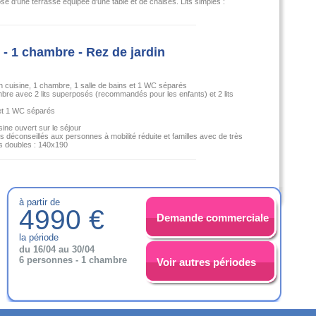
e d'une terrasse équipée d'une table et de chaises. Lits simples :
- 1 chambre - Rez de jardin
in cuisine, 1 chambre, 1 salle de bains et 1 WC séparés
bre avec 2 lits superposés (recommandés pour les enfants) et 2 lits
 et 1 WC séparés
sine ouvert sur le séjour
s déconseillés aux personnes à mobilité réduite et familles avec de très
its doubles : 140x190
à partir de
4990 €
Demande commerciale
la période
du 16/04 au 30/04
6 personnes - 1 chambre
Voir autres périodes