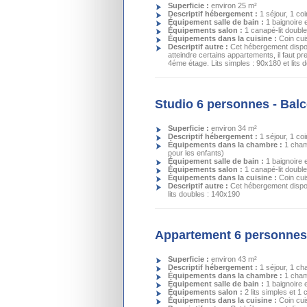
Superficie :
environ 25 m²
Descriptif hébergement :
1 séjour, 1 coi
Équipement salle de bain :
1 baignoire 
Équipements salon :
1 canapé-lit doubl
Équipements dans la cuisine :
Coin cui
Descriptif autre :
Cet hébergement dispos
atteindre certains appartements, il faut p
4éme étage. Lits simples : 90x180 et lits 
Studio 6 personnes - Bal
Superficie :
environ 34 m²
Descriptif hébergement :
1 séjour, 1 co
Équipements dans la chambre :
1 cham
pour les enfants)
Équipement salle de bain :
1 baignoire
Équipements salon :
1 canapé-lit double
Équipements dans la cuisine :
Coin cui
Descriptif autre :
Cet hébergement dispos
lits doubles : 140x190
Appartement 6 personnes
Superficie :
environ 43 m²
Descriptif hébergement :
1 séjour, 1 ch
Équipements dans la chambre :
1 cham
Équipement salle de bain :
1 baignoire 
Équipements salon :
2 lits simples et 
Équipements dans la cuisine :
Coin cui