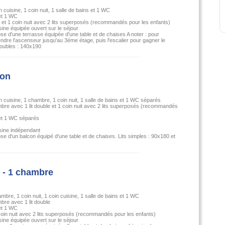
n cuisine, 1 coin nuit, 1 salle de bains et 1 WC
et 1 WC
e et 1 coin nuit avec 2 lits superposés (recommandés pour les enfants)
sine équipée ouvert sur le séjour
e d'une terrasse équipée d'une table et de chaises A noter : pour
rendre l'ascenseur jusqu'au 3éme étage, puis l'escalier pour gagner le
doubles : 140x190
con
in cuisine, 1 chambre, 1 coin nuit, 1 salle de bains et 1 WC séparés
bre avec 1 lit double et 1 coin nuit avec 2 lits superposés (recommandés
 et 1 WC séparés
sine indépendant
e d'un balcon équipé d'une table et de chaises. Lits simples : 90x180 et
 - 1 chambre
ambre, 1 coin nuit, 1 coin cuisine, 1 salle de bains et 1 WC
bre avec 1 lit double
et 1 WC
1 coin nuit avec 2 lits superposés (recommandés pour les enfants)
sine équipée ouvert sur le séjour