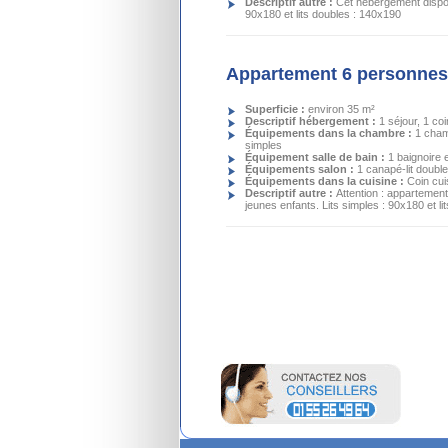
Descriptif autre :
Cet hébergement dispos
90x180 et lits doubles : 140x190
Appartement 6 personnes 
Superficie :
environ 35 m²
Descriptif hébergement :
1 séjour, 1 co
Équipements dans la chambre :
1 cham
simples
Équipement salle de bain :
1 baignoire
Équipements salon :
1 canapé-lit double
Équipements dans la cuisine :
Coin cui
Descriptif autre :
Attention : appartement
jeunes enfants. Lits simples : 90x180 et l