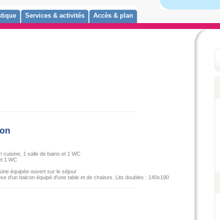
tique
Services & activités
Accès & plan
con
in cuisine, 1 salle de bains et 1 WC
et 1 WC
sine équipée ouvert sur le séjour
e d'un balcon équipé d'une table et de chaises. Lits doubles : 140x190