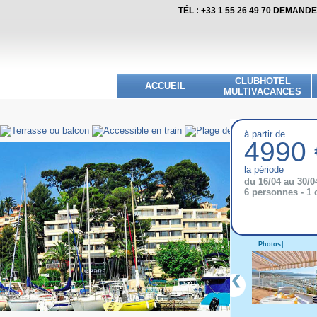
TÉL : +33 1 55 26 49 70 DEMAN
CLUBHOTEL
ACCUEIL
MULTIVACANCES
à partir de
4990 
la période
du 16/04 au 30/0
6 personnes - 1
Photos