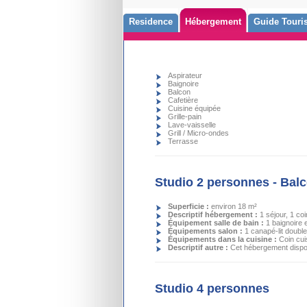
Residence
Hébergement
Guide Touris
Aspirateur
Baignoire
Balcon
Cafetière
Cuisine équipée
Grille-pain
Lave-vaisselle
Grill / Micro-ondes
Terrasse
Studio 2 personnes - Bal
Superficie :
environ 18 m²
Descriptif hébergement :
1 séjour, 1 co
Équipement salle de bain :
1 baignoire 
Équipements salon :
1 canapé-lit double
Équipements dans la cuisine :
Coin cui
Descriptif autre :
Cet hébergement dispos
Studio 4 personnes