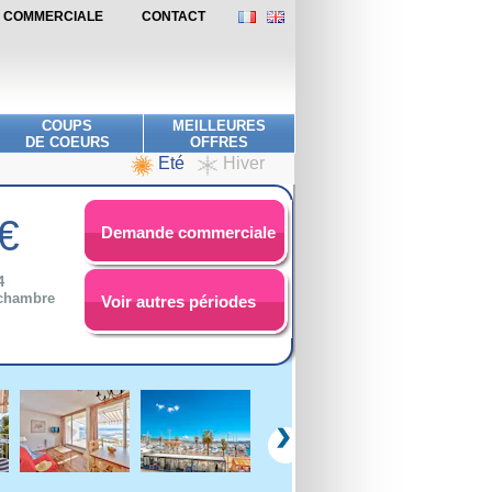
DE COMMERCIALE
CONTACT
COUPS
MEILLEURES
DE COEURS
OFFRES
Eté
Hiver
€
Demande commerciale
4
 chambre
Voir autres périodes