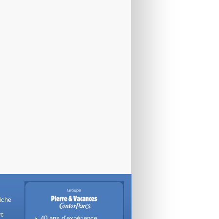
iche
rc
40 ans d’expérience