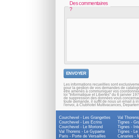
Des commentaires
?
Les informations recueillies sont exclusivem
pour la gestion de vos demandes de catalogu
être amenés à communiquer vos coordonnées
loi "Informatique et Libertés" du 6 janvier 197
de suppression des données vous concernant
toute demande, il suffit de nous un email à i
l'envoi, à Clubhotel Multivacances, Depart
Courchevel - Les Grangettes
Val Thorens
Courchevel - Les Ecrins
Tignes - Gr
Courchevel - Le Moriond
Tignes - Int
Val Thorens - Le Gypaete
Tignes - Le
Paris - Porte de Versailles
Canaries - 