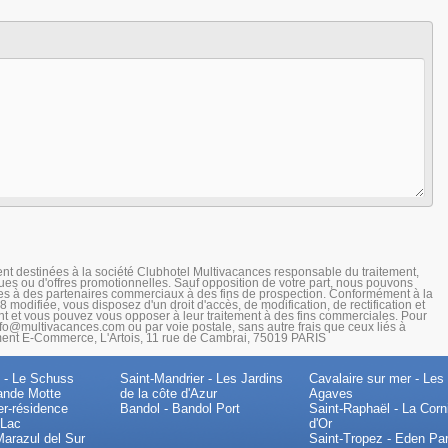
ent destinées à la société Clubhotel Multivacances responsable du traitement,
es ou d'offres promotionnelles. Sauf opposition de votre part, nous pouvons
 à des partenaires commerciaux à des fins de prospection. Conformément à la
8 modifiée, vous disposez d'un droit d'accès, de modification, de rectification et
 et vous pouvez vous opposer à leur traitement à des fins commerciales. Pour
nfo@multivacances.com ou par voie postale, sans autre frais que ceux liés à
ement E-Commerce, L'Artois, 11 rue de Cambrai, 75019 PARIS
 - Le Schuss
Saint-Mandrier - Les Jardins
Cavalaire sur mer - Les
ande Motte
de la côte d'Azur
Agaves
er-résidence
Bandol - Bandol Port
Saint-Raphaël - La Corn
 Lac
d'Or
Marazul del Sur
Saint-Tropez - Eden Pa