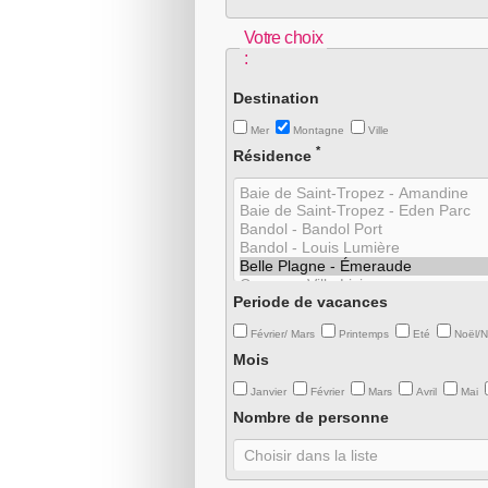
Votre choix
:
Destination
Mer
Montagne
Ville
*
Résidence
Periode de vacances
Février/ Mars
Printemps
Eté
Noël/
Mois
Janvier
Février
Mars
Avril
Mai
Nombre de personne