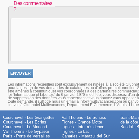
Des commentaires
?
Les informations recueillies sont exclusivement destinées à la société Clubho
pour la gestion de vos demandes de catalogues ou d'offres promotionnelles. S
être amenés à communiquer vos coordonnées à des partenaires commerciaux 
loi "Informatique et Libertés" du 6 janvier 1978 modifiée, vous disposez d'un dro
de suppression des données vous concernant et vous pouvez vous opposer à l
toute demande, il suffit de nous un email à info@multivacances.com ou par voie
l'envoi, à Clubhotel Multivacances, Departement E-Commerce, L'Artois, 11 r
Courchevel - Les Grangettes
Val Thorens - Le Schuss
Saint-Mand
Courchevel - Les Ecrins
Tignes - Grande Motte
de la côte
Courchevel - Le Moriond
Tignes - Inter-résidence
Bandol - B
Val Thorens - Le Gypaete
Tignes - Le Lac
Paris - Porte de Versailles
Canaries - Marazul del Sur