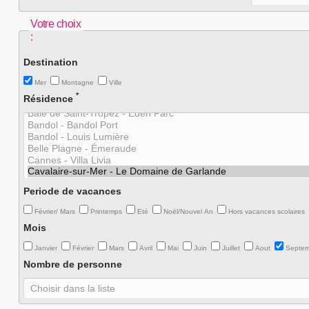
Votre choix
:
Destination
Mer
Montagne
Ville
*
Résidence
Periode de vacances
Février/ Mars
Printemps
Eté
Noël/Nouvel An
Hors vacances scolaires
Mois
Janvier
Février
Mars
Avril
Mai
Juin
Juillet
Aout
Septe
Nombre de personne