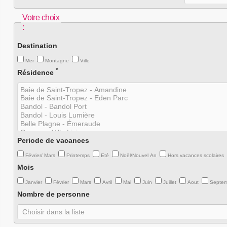
Votre choix
:
Destination
Mer
Montagne
Ville
*
Résidence
Periode de vacances
Février/ Mars
Printemps
Eté
Noël/Nouvel An
Hors vacances scolaires
Mois
Janvier
Février
Mars
Avril
Mai
Juin
Juillet
Aout
Septe
Nombre de personne