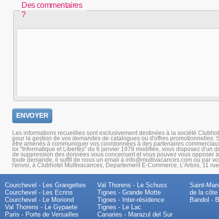
Des commentaires
?
Les informations recueillies sont exclusivement destinées à la société Clubho
pour la gestion de vos demandes de catalogues ou d'offres promotionnelles. S
être amenés à communiquer vos coordonnées à des partenaires commerciaux 
loi "Informatique et Libertés" du 6 janvier 1978 modifiée, vous disposez d'un dro
de suppression des données vous concernant et vous pouvez vous opposer à l
toute demande, il suffit de nous un email à info@multivacances.com ou par voie
l'envoi, à Clubhotel Multivacances, Departement E-Commerce, L'Artois, 11 r
Courchevel - Les Grangettes
Val Thorens - Le Schuss
Saint-Mand
Courchevel - Les Ecrins
Tignes - Grande Motte
de la côte
Courchevel - Le Moriond
Tignes - Inter-résidence
Bandol - B
Val Thorens - Le Gypaete
Tignes - Le Lac
Paris - Porte de Versailles
Canaries - Marazul del Sur