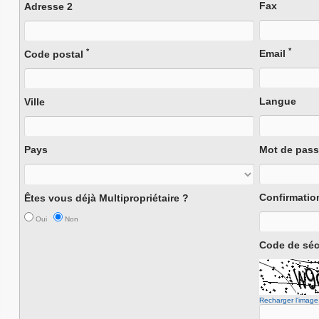
Fax
Adresse 2
*
*
Email
Code postal
Langue
Ville
Pays
Mot de pas
Confirmatio
Êtes vous déjà Multipropriétaire ?
Oui
Non
Code de séc
Recharger l'image