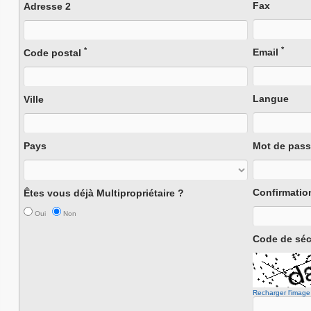
Fax
Adresse 2
*
*
Email
Code postal
Langue
Ville
Pays
Mot de pas
Confirmatio
Êtes vous déjà Multipropriétaire ?
Oui
Non
Code de séc
Recharger l'image