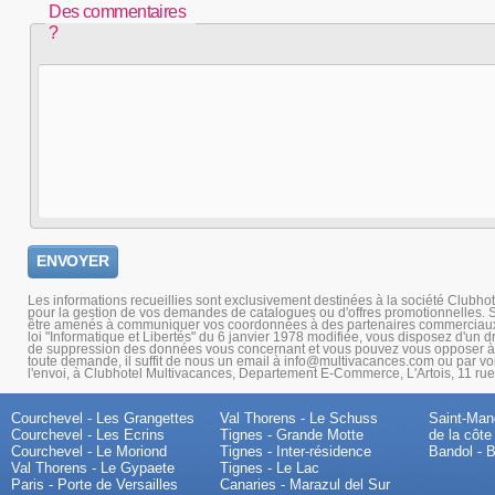
Des commentaires
?
Les informations recueillies sont exclusivement destinées à la société Clubho
pour la gestion de vos demandes de catalogues ou d'offres promotionnelles. S
être amenés à communiquer vos coordonnées à des partenaires commerciaux 
loi "Informatique et Libertés" du 6 janvier 1978 modifiée, vous disposez d'un dro
de suppression des données vous concernant et vous pouvez vous opposer à l
toute demande, il suffit de nous un email à info@multivacances.com ou par voie
l'envoi, à Clubhotel Multivacances, Departement E-Commerce, L'Artois, 11 r
Courchevel - Les Grangettes
Val Thorens - Le Schuss
Saint-Mand
Courchevel - Les Ecrins
Tignes - Grande Motte
de la côte
Courchevel - Le Moriond
Tignes - Inter-résidence
Bandol - B
Val Thorens - Le Gypaete
Tignes - Le Lac
Paris - Porte de Versailles
Canaries - Marazul del Sur