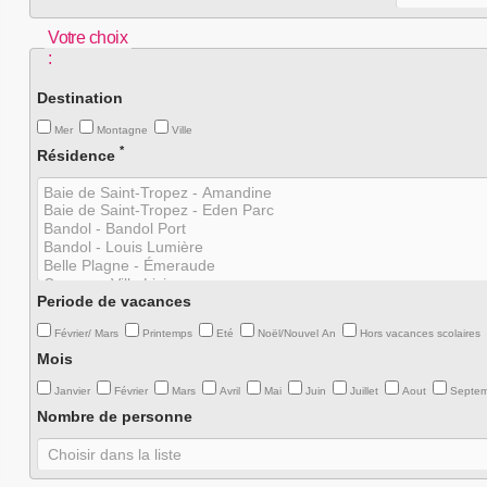
Votre choix
:
Destination
Mer
Montagne
Ville
*
Résidence
Periode de vacances
Février/ Mars
Printemps
Eté
Noël/Nouvel An
Hors vacances scolaires
Mois
Janvier
Février
Mars
Avril
Mai
Juin
Juillet
Aout
Septe
Nombre de personne