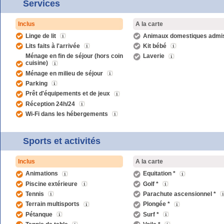
Services
Inclus
A la carte
Linge de lit
Animaux domestiques admi
Lits faits à l'arrivée
Kit bébé
Ménage en fin de séjour (hors coin
Laverie
cuisine)
Ménage en milieu de séjour
Parking
Prêt d'équipements et de jeux
Réception 24h/24
Wi-Fi dans les hébergements
Sports et activités
Inclus
A la carte
Animations
Equitation *
Piscine extérieure
Golf *
Tennis
Parachute ascensionnel *
Terrain multisports
Plongée *
Pétanque
Surf *