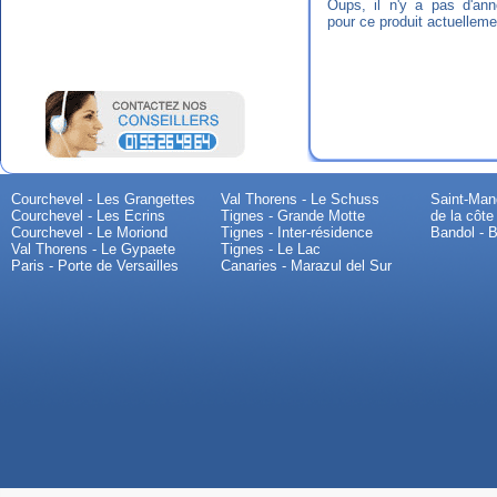
Oups, il n'y a pas d'an
pour ce produit actuelleme
Courchevel - Les Grangettes
Val Thorens - Le Schuss
Saint-Mand
Courchevel - Les Ecrins
Tignes - Grande Motte
de la côte
Courchevel - Le Moriond
Tignes - Inter-résidence
Bandol - B
Val Thorens - Le Gypaete
Tignes - Le Lac
Paris - Porte de Versailles
Canaries - Marazul del Sur