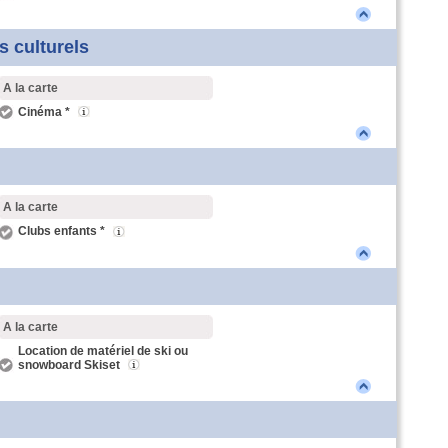
rs culturels
A la carte
Cinéma *
A la carte
Clubs enfants *
A la carte
Location de matériel de ski ou
snowboard Skiset