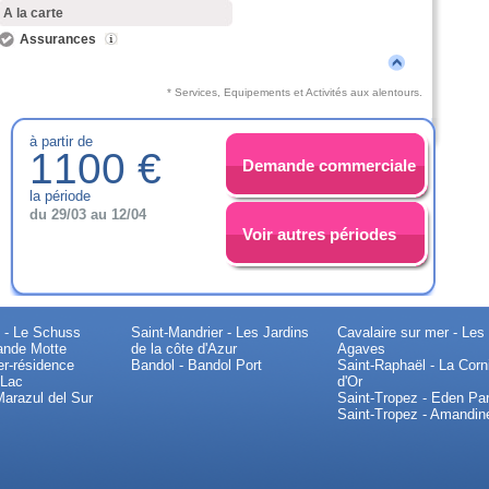
A la carte
Assurances
* Services, Equipements et Activités aux alentours.
à partir de
1100 €
Demande commerciale
la période
du 29/03 au 12/04
Voir autres périodes
 - Le Schuss
Saint-Mandrier - Les Jardins
Cavalaire sur mer - Les
ande Motte
de la côte d'Azur
Agaves
er-résidence
Bandol - Bandol Port
Saint-Raphaël - La Corn
 Lac
d'Or
Marazul del Sur
Saint-Tropez - Eden Pa
Saint-Tropez - Amandin