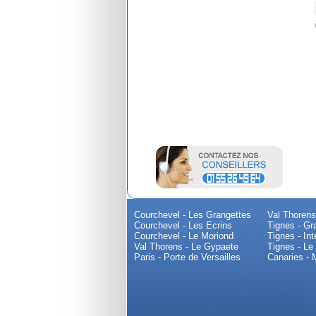
Courchevel - Les Grangettes
Val Thorens
Courchevel - Les Ecrins
Tignes - Gr
Courchevel - Le Moriond
Tignes - Int
Val Thorens - Le Gypaete
Tignes - Le
Paris - Porte de Versailles
Canaries - 