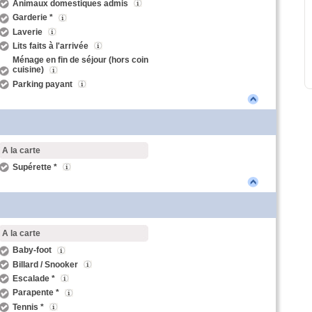
Animaux domestiques admis
Garderie *
Laverie
Lits faits à l'arrivée
Ménage en fin de séjour (hors coin
cuisine)
Parking payant
A la carte
Supérette *
A la carte
Baby-foot
Billard / Snooker
Escalade *
Parapente *
Tennis *