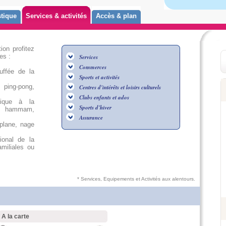
tique
Services & activités
Accès & plan
ion profitez
es :
Services
Commerces
uffée de la
Sports et activités
 ping-pong,
Centres d'intérêts et loisirs culturels
Clubs enfants et ados
ique à la
Sports d'hiver
a, hammam,
Assurance
aplane, nage
ional de la
miliales ou
* Services, Equipements et Activités aux alentours.
A la carte