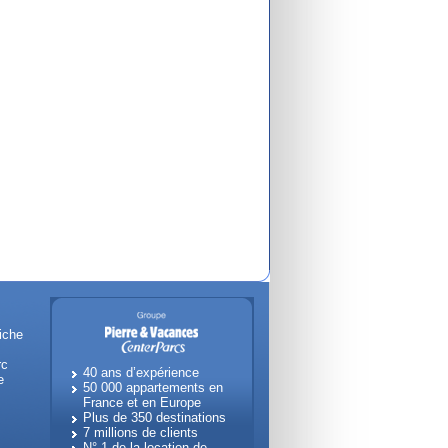
iche
rc
40 ans d’expérience
e
50 000 appartements en
France et en Europe
Plus de 350 destinations
7 millions de clients
N° 1 de la location de