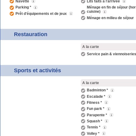
Navette
Lits faits à l'arrivée
Parking *
Ménage en fin de séjour (hor
cuisine)
Prêt d'équipements et de jeux
Ménage en milieu de séjour
Restauration
A la carte
Service pain & viennoiseries
Sports et activités
A la carte
Badminton *
Escalade *
Fitness *
Fun park *
Parapente *
Squash *
Tennis *
Volley *