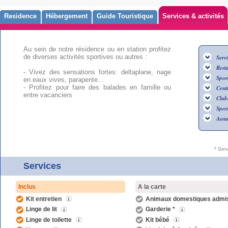
Residence
Hébergement
Guide Touristique
Services & activités
Au sein de notre résidence ou en station profitez
de diverses activités sportives ou autres :
Serv
Rest
- Vivez des sensations fortes: deltaplane, nage
Sport
en eaux vives, parapente...
- Profitez pour faire des balades en famille ou
Centr
entre vacanciers
Club
Sport
Assu
* Ser
Services
Inclus
A la carte
Kit entretien
Animaux domestiques admi
Linge de lit
Garderie *
Linge de toilette
Kit bébé