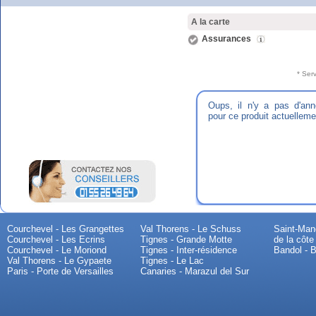
A la carte
Assurances
* Ser
Oups, il n'y a pas d'an
pour ce produit actuelleme
Courchevel - Les Grangettes
Val Thorens - Le Schuss
Saint-Mand
Courchevel - Les Ecrins
Tignes - Grande Motte
de la côte
Courchevel - Le Moriond
Tignes - Inter-résidence
Bandol - B
Val Thorens - Le Gypaete
Tignes - Le Lac
Paris - Porte de Versailles
Canaries - Marazul del Sur