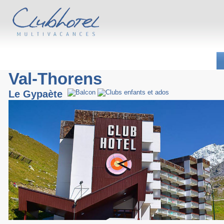
Val-Thorens
Le Gypaète