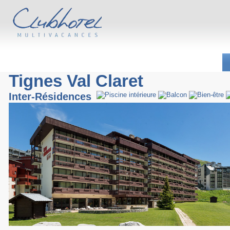
Tignes Val Claret
Inter-Résidences