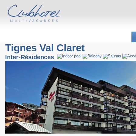
Tignes Val Claret
Inter-Résidences