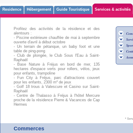
Residence
Hébergement
Guide Touristique
Services & activités
Profitez des activités de la résidence et des
alentours :
Com
- Piscine extérieure chauffée de mai à septembre
Serv
ouverte d'avril à début octobre
Sport
- Un terrain de pétanque, un baby foot et une
table de ping-pong
Centr
- Club de plongée, le Club Sous l'Eau à Saint-
Assu
Raphaël
- Base Nature à Fréjus en bord de mer, 135
hectares d'espace verts pour rollers, vélos, jeux
pour enfants, trampoline
- Fun City à Fréjus, parc d'attractions couvert
pour les enfants, 2300 m² de jeux
- Golf 18 trous à Valescure et Casino sur Saint-
Raphaël
- Centre de Thalasso à Fréjus à l'hôtel Mercure
proche de la résidence Pierre & Vacances de Cap
Hermes
* Ser
Commerces