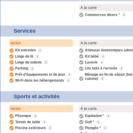
A la carte
Commerces divers *
Services
Inclus
A la carte
Kit entretien
Animaux domestiques admi
Linge de lit
Kit bébé
Linge de toilette
Laverie
Parking
Lits faits à l'arrivée
Prêt d'équipements et de jeux
Ménage en fin de séjour (hor
cuisine)
Wi-Fi dans les hébergements
Sports et activités
Inclus
A la carte
Pétanque
Equitation *
Tennis de table
Golf *
Piscine extérieure
Plongée *