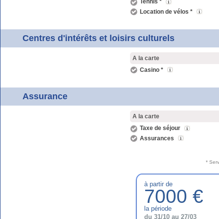
Tennis *
Location de vélos *
Centres d'intérêts et loisirs culturels
A la carte
Casino *
Assurance
A la carte
Taxe de séjour
Assurances
* Ser
à partir de
7000 €
la période
du 31/10 au 27/03