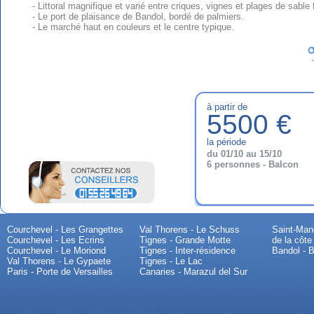
- Littoral magnifique et varié entre criques, vignes et plages de sable f
- Le port de plaisance de Bandol, bordé de palmiers.
- Le marché haut en couleurs et le centre typique.
à partir de
5500 €
la période
du 01/10 au 15/10
6 personnes - Balcon
Courchevel - Les Grangettes
Val Thorens - Le Schuss
Saint-Mand
Courchevel - Les Ecrins
Tignes - Grande Motte
de la côte
Courchevel - Le Moriond
Tignes - Inter-résidence
Bandol - B
Val Thorens - Le Gypaete
Tignes - Le Lac
Paris - Porte de Versailles
Canaries - Marazul del Sur